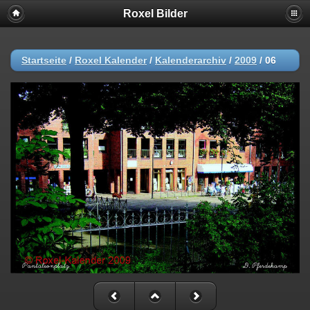
Roxel Bilder
Startseite
/
Roxel Kalender
/
Kalenderarchiv
/
2009
/
06