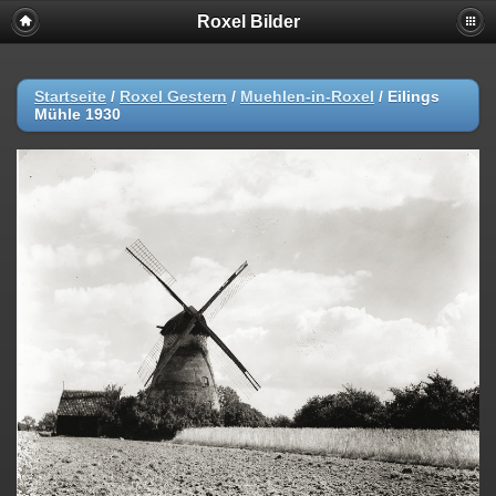
Roxel Bilder
Startseite
/
Roxel Gestern
/
Muehlen-in-Roxel
/
Eilings
Mühle 1930